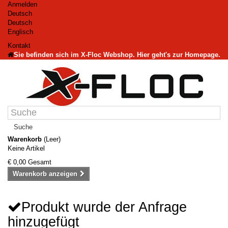
Anmelden
Deutsch
Deutsch
Englisch
Kontakt
Sie befinden sich im X-Floc Webshop. Hier geht's zur Homepage.
Suche
Warenkorb
(Leer)
Keine Artikel
€ 0,00
Gesamt
Warenkorb anzeigen
Produkt wurde der Anfrage
hinzugefügt