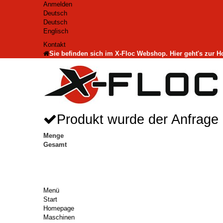
Anmelden
Deutsch
Deutsch
Englisch
Kontakt
Sie befinden sich im X-Floc Webshop. Hier geht's zur 
Produkt wurde der Anfrage 
Menge
Gesamt
Menü
Start
Homepage
Maschinen