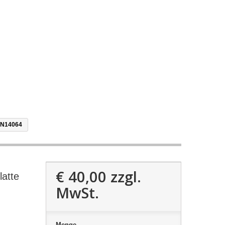
 EN14064
€ 40,00
zzgl.
latte
MwSt.
Menge